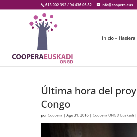
613 002 392 / 94 436 06 82
info@coopera.eus
Inicio – Hasiera
Última hora del pro
Congo
por
Coopera
|
Ago 31, 2016
|
Coopera ONGD Euskadi